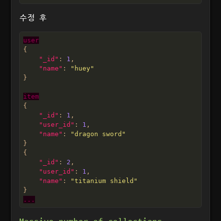
수정 후
user
"_id"
: 
1
"name"
: 
"huey"
item
"_id"
: 
1
"user_id"
: 
1
"name"
: 
"dragon sword"
"_id"
: 
2
"user_id"
: 
1
"name"
: 
"titanium shield"
...