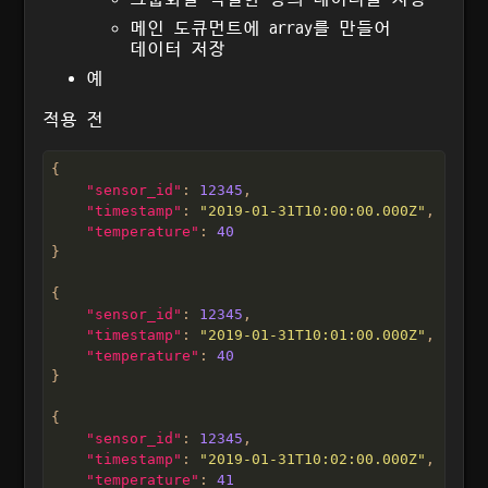
메인 도큐먼트에 array를 만들어
데이터 저장
예
적용 전
"sensor_id"
: 
12345
"timestamp"
: 
"2019-01-31T10:00:00.000Z"
"temperature"
: 
40
"sensor_id"
: 
12345
"timestamp"
: 
"2019-01-31T10:01:00.000Z"
"temperature"
: 
40
"sensor_id"
: 
12345
"timestamp"
: 
"2019-01-31T10:02:00.000Z"
"temperature"
: 
41