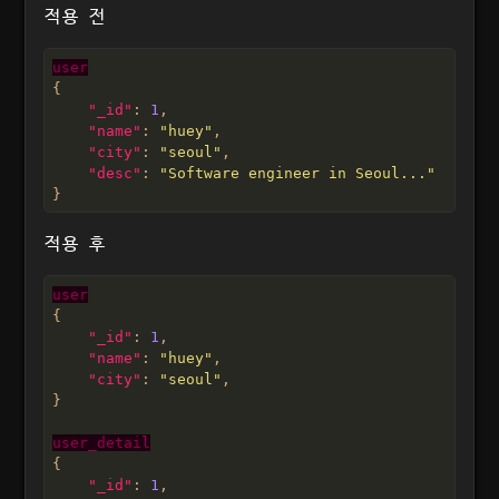
적용 전
user
"_id"
: 
1
"name"
: 
"huey"
"city"
: 
"seoul"
"desc"
: 
"Software engineer in Seoul..."
적용 후
user
"_id"
: 
1
"name"
: 
"huey"
"city"
: 
"seoul"
user_detail
"_id"
: 
1