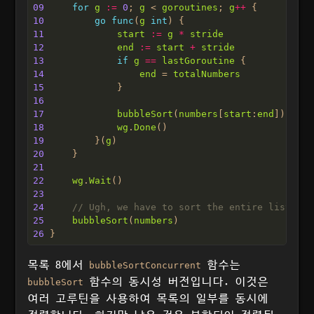
09
for
g
:=
0
; 
g
 < 
goroutines
; 
g
++
10
go
func
(
g
int
11
start
:=
g
*
stride
12
end
:=
start
+
stride
13
if
g
==
lastGoroutine
14
end
 = 
totalNumbers
15
16
17
bubbleSort
(
numbers
[
start
:
end
18
wg
.
Done
19
         }(
g
20
21
22
wg
.
Wait
23
24
// Ugh, we have to sort the entire list aga
25
bubbleSort
(
numbers
26
목록 8에서
함수는
bubbleSortConcurrent
함수의 동시성 버전입니다. 이것은
bubbleSort
여러 고루틴을 사용하여 목록의 일부를 동시에