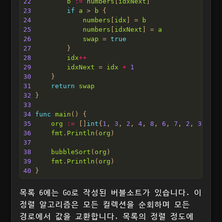
22
b
:=
numbers
[
idxNext
23
if
a
 > 
b
24
numbers
[
idx
] = 
b
25
numbers
[
idxNext
] = 
a
26
swap
 = 
true
27
28
idx
++
29
idxNext
 = 
idx
+
1
30
31
return
swap
32
33
34
func
main
35
org
:=
 []
int
{
1
, 
3
, 
2
, 
4
, 
8
, 
6
, 
7
, 
2
, 
3
, 
0
36
fmt
.
Println
(
org
37
38
bubbleSort
(
org
39
fmt
.
Println
(
org
40
목록 6에는 Go로 작성된 버블소트가 있습니다. 이
정렬 알고리즘은 모든 컬렉션을 순회하며 모든
경로에서 값을 교환합니다. 목록의 정렬 정도에