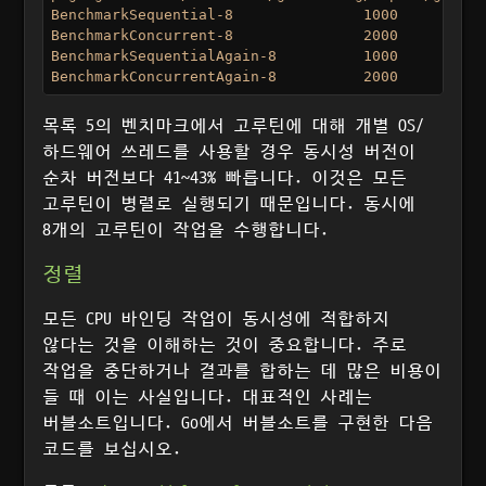
BenchmarkSequential-8        	    1000	   5910799 ns/op

BenchmarkConcurrent-8        	    2000	   3362643 ns/op : ~43% Faster

BenchmarkSequentialAgain-8   	    1000	   5933444 ns/op

목록 5의 벤치마크에서 고루틴에 대해 개별 OS/
하드웨어 쓰레드를 사용할 경우 동시성 버전이
순차 버전보다 41~43% 빠릅니다. 이것은 모든
고루틴이 병렬로 실행되기 때문입니다. 동시에
8개의 고루틴이 작업을 수행합니다.
정렬
모든 CPU 바인딩 작업이 동시성에 적합하지
않다는 것을 이해하는 것이 중요합니다. 주로
작업을 중단하거나 결과를 합하는 데 많은 비용이
들 때 이는 사실입니다. 대표적인 사례는
버블소트입니다. Go에서 버블소트를 구현한 다음
코드를 보십시오.