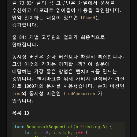
줄 73-83: 풀의 각 고루틴은 채널에서 문서를
수신하고 메모리로 읽어들여 내용을 확인합니다.
만약 일치하는 내용이 있으면
는
lFound
증가합니다.
줄 84: 개별 고루틴의 결과가 최종적으로
합해집니다.
동시성 버전은 순차 버전보다 확실히 복잡합니다.
그럼 이것의 가치는 어떠합니까? 이 질문에
대답하는 가장 좋은 방법은 벤치마크를 만드는
것입니다. 벤치마크를 위해 가비지 컬렉터가 꺼진
채로 1000개의 문서를 사용했습니다. 순차 버전인
와 동시성 버전인
가
find
findConcurrent
있습니다.
목록 13
func
BenchmarkSequential
(
b
*
testing
.
B
for
i
:=
0
; 
i
 < 
b
.
N
; 
i
++