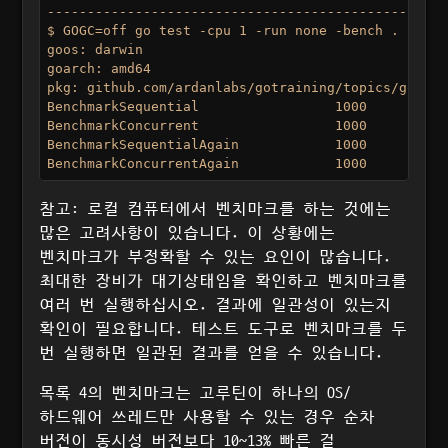
--------------------------------------------------
$ GOGC=off go test -cpu 1 -run none -bench . -bench
goos: darwin

goarch: amd64

pkg: github.com/ardanlabs/gotraining/topics/go/tes
BenchmarkSequential      	    1000	   5720764 ns/op : ~10% Faster

BenchmarkConcurrent      	    1000	   6387344 ns/op

BenchmarkSequentialAgain 	    1000	   5614666 ns/op : ~13% Faster

참고: 로컬 컴퓨터에서 벤치마크를 하는 것에는
많은 고려사항이 있습니다. 이 상황에는
벤치마크가 부정확할 수 있는 요인이 많습니다.
최대한 장비가 대기상태임을 확인하고 벤치마크를
여러 번 실행하십시오. 결과에 일관성이 있는지
확인이 필요합니다. 테스트 도구로 벤치마크를 두
번 실행하면 일관된 결과를 얻을 수 있습니다.
목록 4의 벤치마크는 고루틴이 하나의 OS/
하드웨어 쓰레드만 사용할 수 있는 경우 순차
버전이 동시성 버전보다 10~13% 빠른 걸