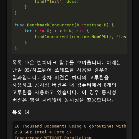
find
(
"test"
, 
docs
func
BenchmarkConcurrent
(
b
*
testing
.
B
for
i
:=
0
; 
i
 < 
b
.
N
; 
i
++
findConcurrent
(
runtime
.
NumCPU
(), 
"test"
, 
d
목록 13은 벤치마크 함수를 보여줍니다. 아래는
단일 OS/하드웨어 쓰레드를 사용할 경우의
결과입니다. 순차 버전은 하나의 고루틴을
사용하고 공시성 버전은 내 컴퓨터에서 8개의
고루틴을 사용하고 있습니다. 이 경우 동시성
버전은 병렬 처리없이 동시성을 활용합니다.
목록 14
10 Thousand Documents using 8 goroutines with 1 cor
2.9 GHz Intel 4 Core i7

Concurrency WITHOUT Parallelism
