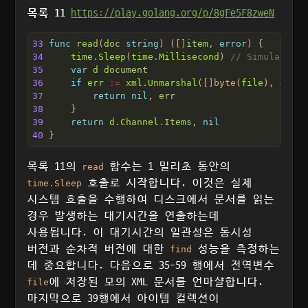
목록 11
https://play.golang.org/p/8gFe5F8zweN
33
func
read
(
doc
string
) ([]
item
, 
error
34
time
.
Sleep
(
time
.
Millisecond
) 
// Simulate bl
35
var
d
document
36
if
err
:=
xml
.
Unmarshal
([]byte(
file
), 
&
d
); 
37
return
nil
, 
err
38
39
return
d
.
Channel
.
Items
, 
nil
40
목록 11의
함수는 1 밀리초 동안의
read
호출로 시작합니다. 이것은 실제
time.Sleep
시스템 호출을 수행하여 디스크에서 문서를 읽는
경우 발생하는 대기시간을 연출하는데
사용됩니다. 이 대기시간의 일관성은 동시성
버전과 순차적 버전에 대한
성능을 측정하는
find
데 중요합니다. 다음으로 35-59 행에서 전역변수
에 저장된 모의 XML 문서를 언마샬합니다.
file
마지막으로 39행에서 아이템 컬렉션이