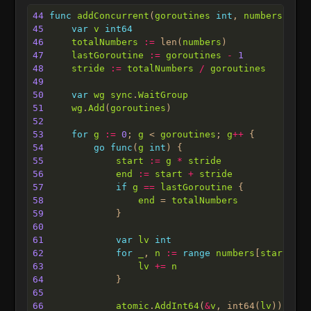
44
func
addConcurrent
(
goroutines
int
, 
numbers
 []
in
45
var
v
int64
46
totalNumbers
:=
 len(
numbers
47
lastGoroutine
:=
goroutines
-
1
48
stride
:=
totalNumbers
/
goroutines
49
50
var
wg
sync
.
WaitGroup
51
wg
.
Add
(
goroutines
52
53
for
g
:=
0
; 
g
 < 
goroutines
; 
g
++
54
go
func
(
g
int
55
start
:=
g
*
stride
56
end
:=
start
+
stride
57
if
g
==
lastGoroutine
58
end
 = 
totalNumbers
59
60
61
var
lv
int
62
for
_
, 
n
:=
range
numbers
[
start
:
end
63
lv
+=
n
64
65
66
atomic
.
AddInt64
(
&
v
, int64(
lv