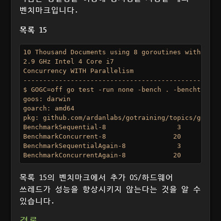
벤치마크입니다.
목록 15
10 Thousand Documents using 8 goroutines with 1 cor
2.9 GHz Intel 4 Core i7

Concurrency WITH Parallelism

--------------------------------------------------
$ GOGC=off go test -run none -bench . -benchtime 3s
goos: darwin

goarch: amd64

pkg: github.com/ardanlabs/gotraining/topics/go/tes
BenchmarkSequential-8        	       3	1490947198 ns/op

BenchmarkConcurrent-8        	      20	 187382200 ns/op : ~88% Faster

BenchmarkSequentialAgain-8   	       3	1416126029 ns/op

목록 15의 벤치마크에서 추가 OS/하드웨어
쓰레드가 성능을 향상시키지 않는다는 것을 알 수
있습니다.