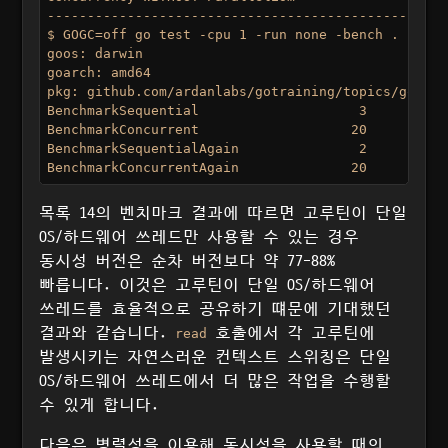
--------------------------------------------------
$ GOGC=off go test -cpu 1 -run none -bench . -bench
goos: darwin

goarch: amd64

pkg: github.com/ardanlabs/gotraining/topics/go/tes
BenchmarkSequential      	       3	1483458120 ns/op

BenchmarkConcurrent      	      20	 188941855 ns/op : ~87% Faster

BenchmarkSequentialAgain 	       2	1502682536 ns/op

목록 14의 벤치마크 결과에 따르면 고루틴이 단일
OS/하드웨어 쓰레드만 사용할 수 있는 경우
동시성 버전은 순차 버전보다 약 77-88%
빠릅니다. 이것은 고루틴이 단일 OS/하드웨어
쓰레드를 효율적으로 공유하기 떄문에 기대했던
결과와 같습니다.
호출에서 각 고루틴에
read
발생시키는 자연스러운 컨텍스트 스위칭은 단일
OS/하드웨어 쓰레드에서 더 많은 작업을 수행할
수 있게 합니다.
다음은 병렬성을 이용해 동시성을 사용할 때의