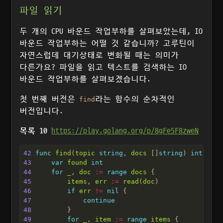
파일 읽기
두 개의 CPU 바운드 작업부하를 살펴보았는데, IO
바운드 작업부하는 어떨 것 같습니까? 고루틴이
자연스럽데 대기상태로 변화될 때는 의미가
다른가요? 파일을 읽고 텍스트를 검색하는 IO
바운드 작업부하를 살펴보겠습니다.
첫 번째 버전은
라는 함수의 순차적인
find
버전입니다.
목록 10
https://play.golang.org/p/8gFe5F8zweN
42
func
find
(
topic
string
, 
docs
 []
string
) 
int
43
var
found
int
44
for
_
, 
doc
:=
range
docs
45
items
, 
err
:=
read
(
doc
46
if
err
!=
nil
47
continue
48
49
for
_
, 
item
:=
range
items