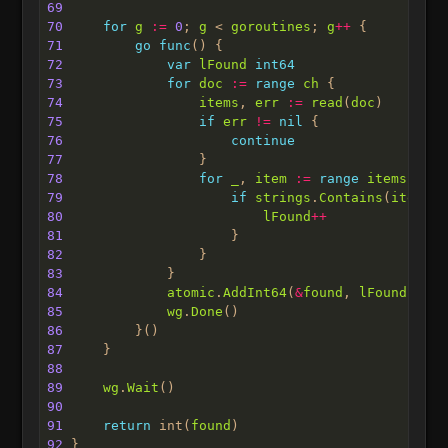
69
70
for
g
:=
0
; 
g
 < 
goroutines
; 
g
++
71
go
func
72
var
lFound
int64
73
for
doc
:=
range
ch
74
items
, 
err
:=
read
(
doc
75
if
err
!=
nil
76
continue
77
78
for
_
, 
item
:=
range
items
79
if
strings
.
Contains
(
item
.
De
80
lFound
++
81
82
83
84
atomic
.
AddInt64
(
&
found
, 
lFound
85
wg
.
Done
86
87
88
89
wg
.
Wait
90
91
return
 int(
found
92