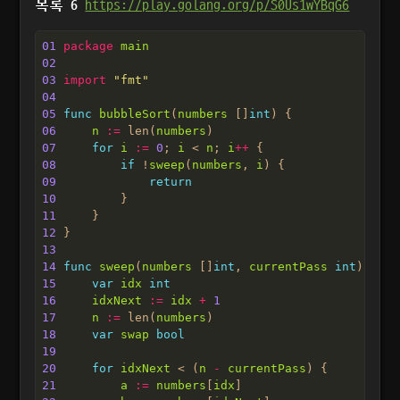
목록 6
https://play.golang.org/p/S0Us1wYBqG6
01
package
main
02
03
import
"fmt"
04
05
func
bubbleSort
(
numbers
 []
int
06
n
:=
 len(
numbers
07
for
i
:=
0
; 
i
 < 
n
; 
i
++
08
if
 !
sweep
(
numbers
, 
i
09
return
10
11
12
13
14
func
sweep
(
numbers
 []
int
, 
currentPass
int
) 
bool
15
var
idx
int
16
idxNext
:=
idx
+
1
17
n
:=
 len(
numbers
18
var
swap
bool
19
20
for
idxNext
 < (
n
-
currentPass
21
a
:=
numbers
[
idx