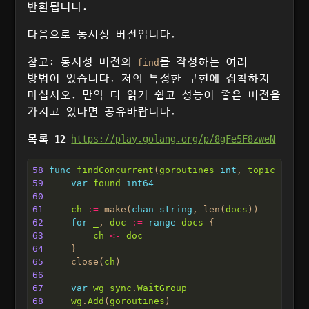
반환됩니다.
다음으로 동시성 버전입니다.
참고: 동시성 버전의
를 작성하는 여러
find
방법이 있습니다. 저의 특정한 구현에 집착하지
마십시오. 만약 더 읽기 쉽고 성능이 좋은 버전을
가지고 있다면 공유바랍니다.
목록 12
https://play.golang.org/p/8gFe5F8zweN
58
func
findConcurrent
(
goroutines
int
, 
topic
strin
59
var
found
int64
60
61
ch
:=
 make(
chan
string
, len(
docs
62
for
_
, 
doc
:=
range
docs
63
ch
<-
doc
64
65
     close(
ch
66
67
var
wg
sync
.
WaitGroup
68
wg
.
Add
(
goroutines